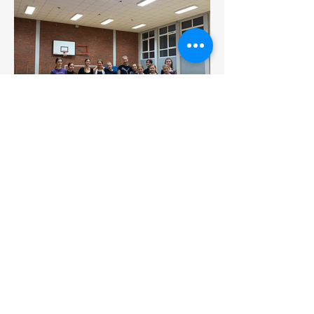
Weihnachten mit der
Gerätturngruppe
Turngemeinde Bardenberg
1892 e. V.