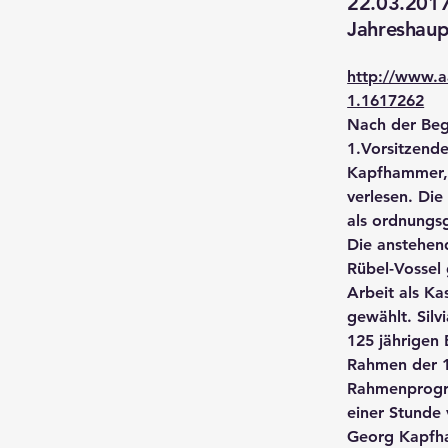
22.03.201
Jahreshau
http://www.a
1.1617262
Nach der Be
1.Vorsitzende
Kapfhammer, 
verlesen. Di
als ordnungsg
Die anstehen
Rübel-Vossel
Arbeit als Ka
gewählt. Silv
125 jährigen
Rahmen der 1
Rahmenprogra
einer Stunde 
Georg Kapfha