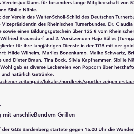
s Vereinsjubiläums für besonders lange Mitgliedschaft von 5
nd Sibille Nähle.
 der Verein das Walter-Scholl-Schild des Deutschen Turner
 Vizepräsidentin des Rheinischen Turnerbundes, Dr. Claudia 
 sowie einen Bildungsgutschein über 125 € vom Rheinische
 Wilfried Braunsdorf und 2. Vorsitzenden Hajo Bülles (Turn
lieder für ihre langjährigen Dienste in der TGB mit der go
rt: Hilde Wilhelm, Marlies Bonenkamp, Maike Schwartz, Brit
re und Dieter Braun, Tina Bock, Silvia Kapfhammer, Sibille N
e Wohl gab es diverse Leckereien von Popcorn über herzhaft
 und natürlich Getränke.
chener-zeitung.de/lokales/nordkreis/sportler-zeigen-erstau
7
mit anschließendem Grillen
 der GGS Bardenberg startete gegen 15.00 Uhr die Wande