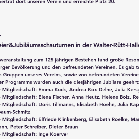
ertrat dort unseren Verein und erreichte Platz 20.
7
eier&Jubiläumsschauturnen in der Walter-Rütt-Hall
sveranstaltung zum 125 jährigen Bestehen fand große Reson
rger Bevölkerung und den befreundeten Vereinen. Es gab to
n Gruppen unseres Vereins, sowie von befreundeten Verein
r Programms wurden auch die diesjährigen Jubilare geehrt
e Mitgliedschaft: Emma Kuck, Andrea Kox-Delne, Julia Kers
e Mitgliedschaft: Elena Fischer, Anna Heutz, Helene Bolz, R
e Mitgliedschaft: Doris Tillmanns, Elisabeth Hoehn, Julia 
baum-Schmitz
e Mitgliedschaft: Elfriede Klinkenberg, Elisabeth Roelke, Ma
ann, Peter Schreiber, Dieter Braun
e Mitgliedschaft: Inge Koerver