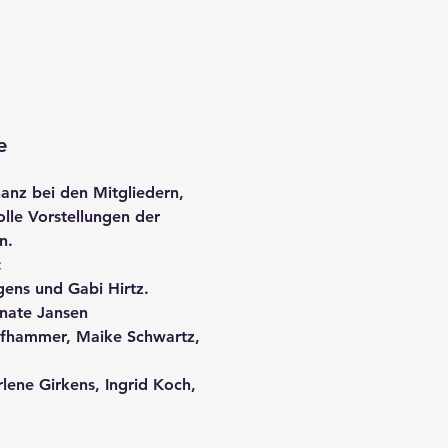
e
anz bei den Mitgliedern,
lle Vorstellungen der
en.
:
gens und Gabi Hirtz.
enate Jansen
Kapfhammer, Maike Schwartz,
rlene Girkens, Ingrid Koch,