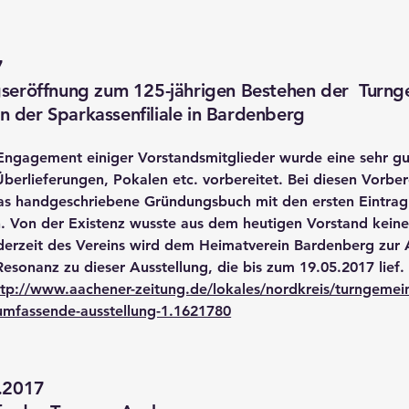
7
gseröffnung zum 125-jährigen Bestehen der Turn
 der Sparkassenfiliale in Bardenberg
 Engagement einiger Vorstandsmitglieder wurde eine sehr gu
Überlieferungen, Pokalen etc. vorbereitet. Bei diesen Vorbe
as handgeschriebene Gründungsbuch mit den ersten Eintra
n. Von der Existenz wusste aus dem heutigen Vorstand kein
derzeit des Vereins wird dem Heimatverein Bardenberg zu
esonanz zu dieser Ausstellung, die bis zum 19.05.2017 lief.
ttp://www.aachener-zeitung.de/lokales/nordkreis/turngeme
-umfassende-ausstellung-1.1621780
5.2017