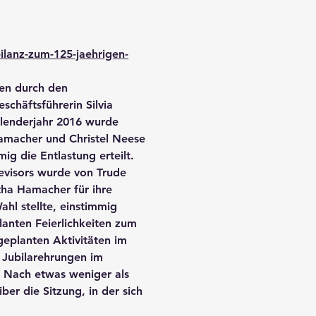
ilanz-zum-125-jaehrigen-
en durch den
chäftsführerin Silvia
alenderjahr 2016 wurde
amacher und Christel Neese
g die Entlastung erteilt.
evisors wurde von Trude
ha Hamacher für ihre
ahl stellte, einstimmig
lanten Feierlichkeiten zum
eplanten Aktivitäten im
 Jubilarehrungen im
 Nach etwas weniger als
ber die Sitzung, in der sich