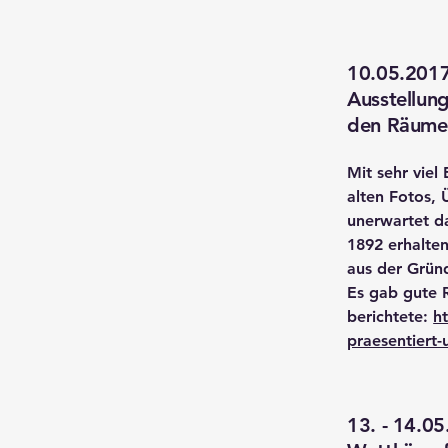
10.05.201
Ausstellun
den Räumen
Mit sehr viel
alten Fotos, 
unerwartet d
1892 erhalte
aus der Grün
Es gab gute R
berichtete:
h
praesentiert
13. - 14.0