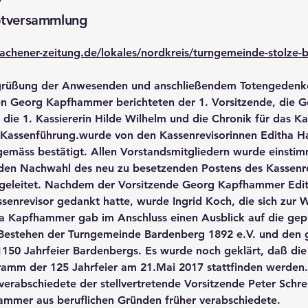
7
ptversammlung
achener-zeitung.de/lokales/nordkreis/turngemeinde-stolze-b
grüßung der Anwesenden und anschließendem Totengedenk
n Georg Kapfhammer berichteten der 1. Vorsitzende, die Ges
die 1. Kassiererin Hilde Wilhelm und die Chronik für das K
e Kassenführung.wurde von den Kassenrevisorinnen Editha H
emäss bestätigt. Allen Vorstandsmitgliedern wurde einstimmi
den Nachwahl des neu zu besetzenden Postens des Kassenr
 geleitet. Nachdem der Vorsitzende Georg Kapfhammer Edit
ssenrevisor gedankt hatte, wurde Ingrid Koch, die sich zur W
ia Kapfhammer gab im Anschluss einen Ausblick auf die gep
 Bestehen der Turngemeinde Bardenberg 1892 e.V. und den g
150 Jahrfeier Bardenbergs. Es wurde noch geklärt, daß die
mm der 125 Jahrfeier am 21.Mai 2017 stattfinden werden.
verabschiedete der stellvertretende Vorsitzende Peter Schrei
mmer aus beruflichen Gründen früher verabschiedete.