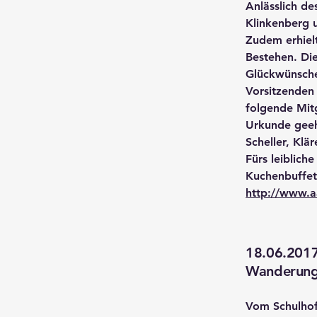
Anlässlich de
Klinkenberg u
Zudem erhielt
Bestehen. Die
Glückwünsche
Vorsitzenden
folgende Mitg
Urkunde geeh
Scheller, Klä
Fürs leiblich
Kuchenbuffet
http://www.aa
18.06.201
Wanderung 
Vom Schulhof