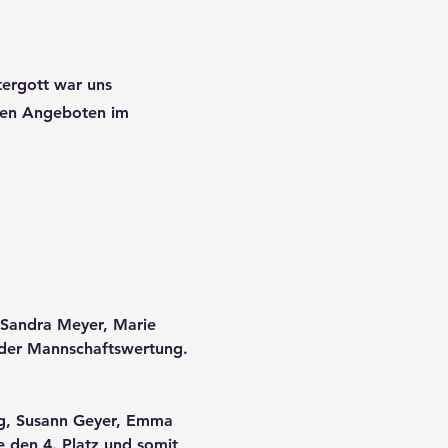
tergott war uns
chen Angeboten im
 Sandra Meyer, Marie
n der Mannschaftswertung.
erg, Susann Geyer, Emma
e den 4. Platz und somit