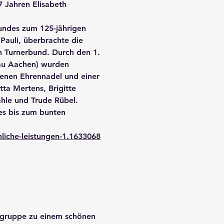
7 Jahren Elisabeth
bundes zum 125-jährigen
Pauli, überbrachte die
n Turnerbund. Durch den 1.
gau Aachen) wurden
ldenen Ehrennadel und einer
ta Mertens, Brigitte
ähle und Trude Rübel.
es bis zum bunten
nliche-leistungen-1.1633068
rgruppe zu einem schönen