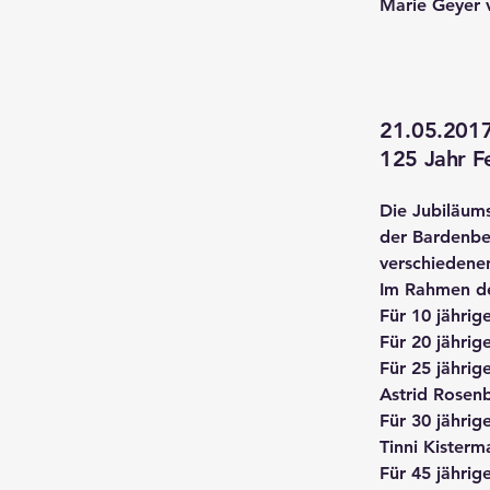
Marie Geyer v
21.05.201
125 Jahr F
Die Jubiläum
der Bardenbe
verschiedene
Im Rahmen de
Für 10 jährig
Für 20 jährig
Für 25 jährig
Astrid Rosen
Für 30 jährig
Tinni Kisterm
Für 45 jährig